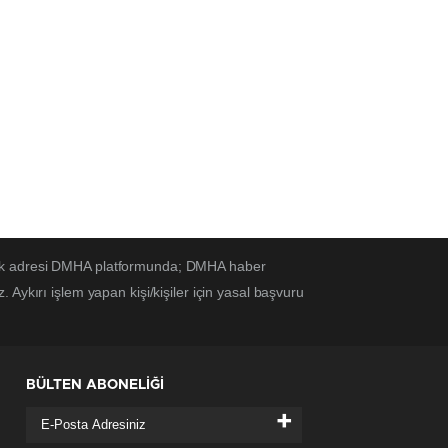
 tek adresi DMHA platformunda; DMHA haber
Aykırı işlem yapan kişi/kişiler için yasal başvuru
BÜLTEN ABONELİĞİ
+