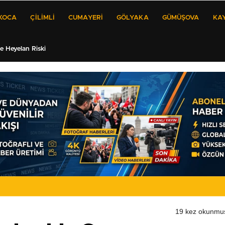
KOCA
ÇILIMLI
CUMAYERI
GÖLYAKA
GÜMÜŞOVA
KA
 Heyelan Riski
19 kez okunmu