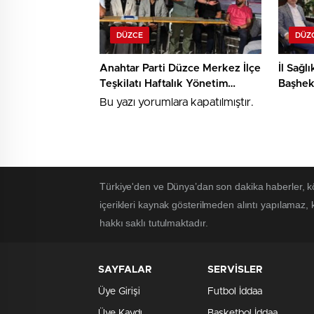
DÜZCE
DÜZ
Anahtar Parti Düzce Merkez İlçe
İl Sağl
Teşkilatı Haftalık Yönetim
Başhek
Toplantısını Gerçekleştirdi
Olsun Z
Bu yazı yorumlara kapatılmıştır.
Türkiye'den ve Dünya’dan son dakika haberler, 
içerikleri kaynak gösterilmeden alıntı yapılamaz,
hakkı saklı tutulmaktadır.
SAYFALAR
SERVİSLER
Üye Girişi
Futbol İddaa
Üye Kaydı
Basketbol İddaa