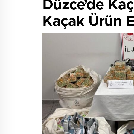
Düzce’de Kaç
Kaçak Ürün El