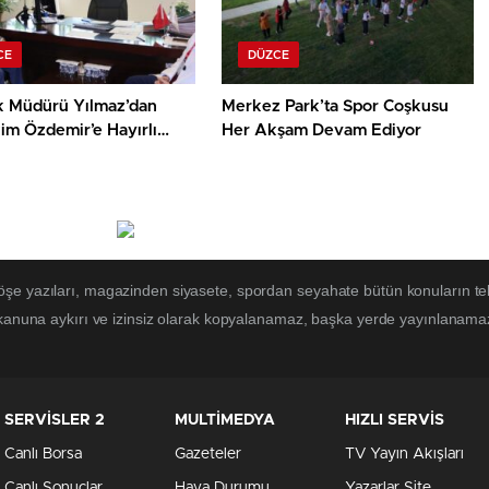
CE
DÜZCE
ık Müdürü Yılmaz’dan
Merkez Park’ta Spor Coşkusu
im Özdemir’e Hayırlı
Her Akşam Devam Ediyor
iyareti
köşe yazıları, magazinden siyasete, spordan seyahate bütün konuların
 kanuna aykırı ve izinsiz olarak kopyalanamaz, başka yerde yayınlanamaz. 
SERVİSLER 2
MULTİMEDYA
HIZLI SERVİS
Canlı Borsa
Gazeteler
TV Yayın Akışları
Canlı Sonuçlar
Hava Durumu
Yazarlar Site