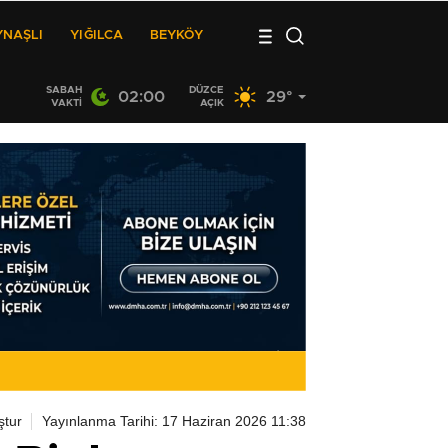
YNAŞLI
YIĞILCA
BEYKÖY
SABAH
DÜZCE
02:00
29°
VAKTI
AÇIK
ştur
Yayınlanma Tarihi: 17 Haziran 2026 11:38