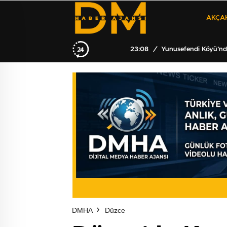
AKÇA
23:08
/
Yunusefendi Köyü’nde
DMHA
Düzce