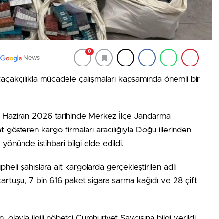
0
News
kaçakçılıkla mücadele çalışmaları kapsamında önemli bir
 Haziran 2026 tarihinde Merkez İlçe Jandarma
 gösteren kargo firmaları aracılığıyla Doğu illerinden
yönünde istihbari bilgi elde edildi.
eli şahıslara ait kargolarda gerçekleştirilen adli
artuşu, 7 bin 616 paket sigara sarma kağıdı ve 28 çift
 olayla ilgili nöbetçi Cumhuriyet Savcısına bilgi verildi.