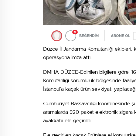
0
BEĞENDİM
ABONE OL
Düzce İl Jandarma Komutanlığı ekipleri, 
operasyona imza attı.
DMHA DÜZCE-Edinilen bilgilere göre, 16
Komutanlığı sorumluluk bölgesinde faaliyet
İstanbul’a kaçak ürün sevkiyatı yapılacağı 
Cumhuriyet Başsavcılığı koordinesinde şüph
aramalarda 920 paket elektronik sigara k
ayakkabı ele geçirildi.
Ele geçirilen kaçak ürünlere el konulurken,