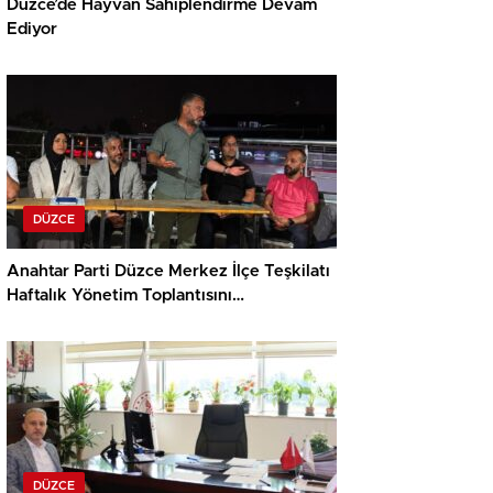
Düzce’de Hayvan Sahiplendirme Devam
Ediyor
DÜZCE
Anahtar Parti Düzce Merkez İlçe Teşkilatı
Haftalık Yönetim Toplantısını
Gerçekleştirdi
DÜZCE