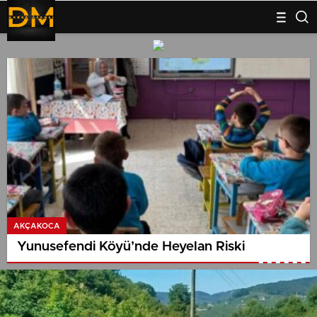
AKÇAKOCA
Yunusefendi Köyü’nde Heyelan Riski